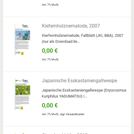
inkl. 7% MwSt.
Kiefernholznematode, 2007
Kierfernholznematode, Faltblatt (JKI, BBA), 2007
(nur als Download lie...
0,00 €
inkl. 7% MwSt.
Japanische Esskastaniengallwespe
Japanische Esskastaniengallwespe (Dryocosmus
kuriphilus YASUMATSU) I...
0,00 €
inkl. 7% MwSt.
,
zzgl.
Versandkosten