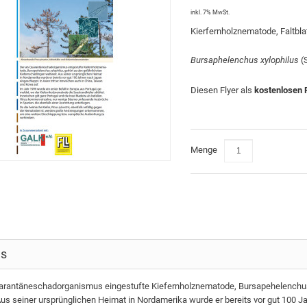
inkl. 7% MwSt.
Kierfernholznematode, Faltblat
Bursaphelenchus xylophilus
(S
Diesen Flyer als
kostenlosen
Menge
ls
arantäneschadorganismus eingestufte Kiefernholznematode, Bursapehelenchus x
Aus seiner ursprünglichen Heimat in Nordamerika wurde er bereits vor gut 100 Ja