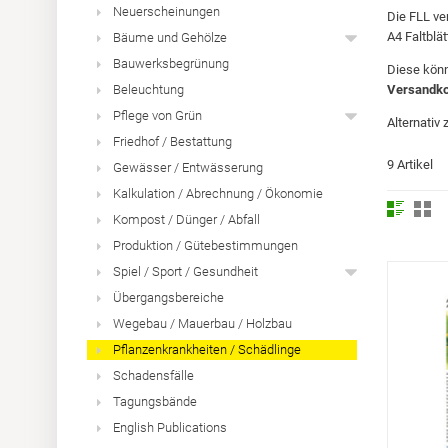
Neuerscheinungen
Die FLL ve
A4 Faltblä
Bäume und Gehölze
Bauwerksbegrünung
Diese könn
Beleuchtung
Versandko
Pflege von Grün
Alternativ
Friedhof / Bestattung
9 Artikel
Gewässer / Entwässerung
Kalkulation / Abrechnung / Ökonomie
Kompost / Dünger / Abfall
Produktion / Gütebestimmungen
Spiel / Sport / Gesundheit
Übergangsbereiche
Wegebau / Mauerbau / Holzbau
Pflanzenkrankheiten / Schädlinge
Schadensfälle
Tagungsbände
English Publications