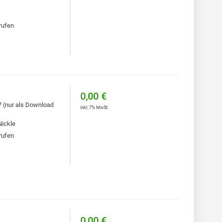
rufen
0,00 €
7 (nur als Download
inkl. 7% MwSt.
Nickle
rufen
0,00 €