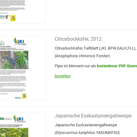
Citrusbockkäfer, 2012
Citrusbockkäfer, Faltblatt (JKI, BFW,GALK,FLL)
(Anoplophora chinensis
Forster)
Flyer im Moment nur als
kostenloser PDF-Down
bestellen
Japanische Esskastaniengallwespe
Japanische Esskastaniengallwespe
(Dryocosmus kuriphilus
YASUMATSU)