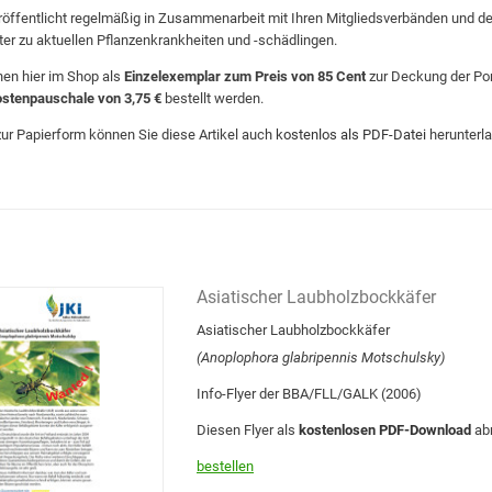
röffentlicht regelmäßig in Zusammenarbeit mit Ihren Mitgliedsverbänden und dem
tter zu aktuellen Pflanzenkrankheiten und -schädlingen.
en hier im Shop als
Einzelexemplar zum Preis von 85 Cent
zur Deckung der Por
stenpauschale von 3,75 €
bestellt werden.
 zur Papierform können Sie diese Artikel auch
kostenlos als PDF-Datei
herunterla
Asiatischer Laubholzbockkäfer
Asiatischer Laubholzbockkäfer
(Anoplophora glabripennis Motschulsky)
Info-Flyer der BBA/FLL/GALK (2006)
Diesen Flyer als
kostenlosen PDF-Download
ab
bestellen