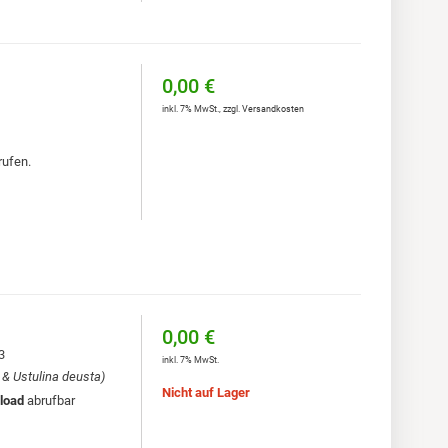
0,00 €
inkl. 7% MwSt.
,
zzgl.
Versandkosten
rufen.
0,00 €
3
inkl. 7% MwSt.
& Ustulina deusta)
Nicht auf Lager
load
abrufbar