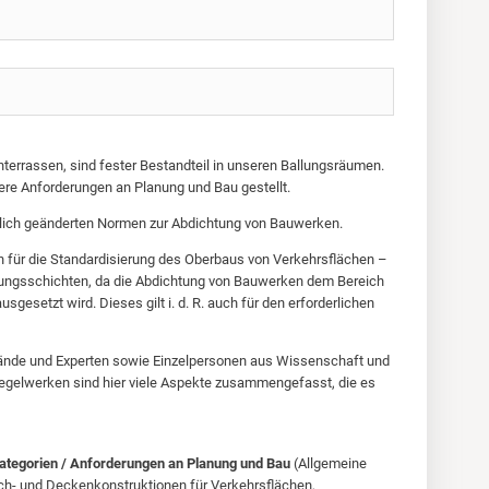
errassen, sind fester Bestandteil in unseren Ballungsräumen.
re Anforderungen an Planung und Bau gestellt.
itlich geänderten Normen zur Abdichtung von Bauwerken.
en für die Standardisierung des Oberbaus von Verkehrsflächen –
chtungsschichten, da die Abdichtung von Bauwerken dem Bereich
esetzt wird. Dieses gilt i. d. R. auch für den erforderlichen
erbände und Experten sowie Einzelpersonen aus Wissenschaft und
egelwerken sind hier viele Aspekte zusammengefasst, die es
tegorien / Anforderungen an Planung und Bau
(Allgemeine
h- und Deckenkonstruktionen für Verkehrsflächen,