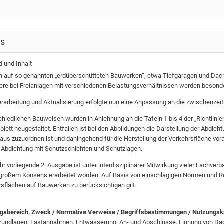
ls
d und Inhalt
n auf so genannten „erdüberschütteten Bauwerken“, etwa Tiefgaragen und Dacht
re bei Freianlagen mit verschiedenen Belastungsverhältnissen werden besonde
erarbeitung und Aktualisierung erfolgte nun eine Anpassung an die zwischenze
chiedlichen Bauweisen wurden in Anlehnung an die Tafeln 1 bis 4 der „Richtlini
lett neugestaltet. Entfallen ist bei den Abbildungen die Darstellung der Abdi
us zuzuordnen ist und dahingehend für die Herstellung der Verkehrsfläche vorausg
 Abdichtung mit Schutzschichten und Schutzlagen.
r vorliegende 2. Ausgabe ist unter interdisziplinärer Mitwirkung vieler Fachv
 großem Konsens erarbeitet worden. Auf Basis von einschlägigen Normen und R
rsflächen auf Bauwerken zu berücksichtigen gilt.
sbereich, Zweck / Normative Verweise / Begriffsbestimmungen / Nutzungska
undlagen, Lastannahmen, Entwässerung, An- und Abschlüsse, Eignung von Dac