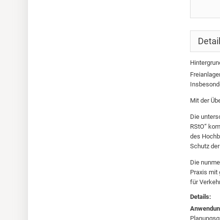
Detai
Hintergrun
Freianlage
Insbesonde
Mit der Üb
Die unters
RStO“ komp
des Hochba
Schutz der
Die nunmeh
Praxis mit
für Verkeh
Details:
Anwendung
Planungsgr