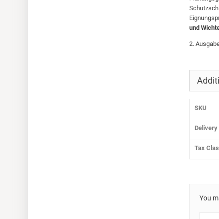
Schutzschi
Eignungsp
und Wicht
2. Ausgabe
Addit
SKU
Delivery
Tax Cla
You ma