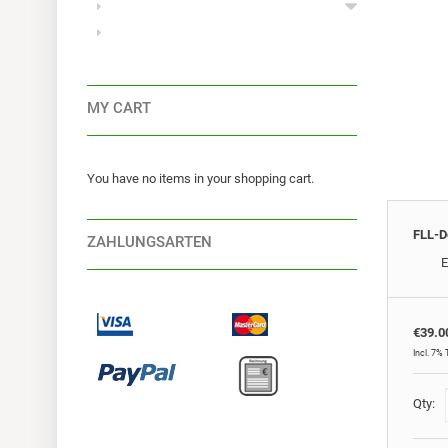
MY CART
You have no items in your shopping cart.
FLL-D
ZAHLUNGSARTEN
E
€39.0
Incl. 7% 
Qty: