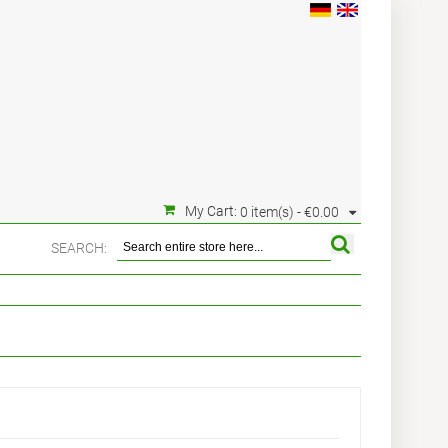
My Cart:
0 item(s) -
€0.00
SEARCH: