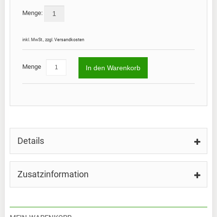
Preis
Menge:
66,0
inkl. MwSt.
,
zzgl.
Versandkosten
Menge
In den Warenkorb
Details
Zusatzinformation