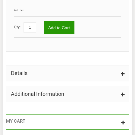
€51.
Incl. Tax
Qty:
Add to Cart
Details
Additional Information
MY CART