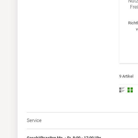
Nutz
Fre
Richt
v
9 Artikel
Service
Geschäftszeiten Mo. - Fr. 8:00 - 17:00 Uhr