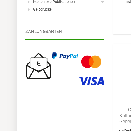
Kostenlose Publikationen
Ins
Gelbdrucke
ZAHLUNGSARTEN
G
Kultu
Geneh
Golfanl