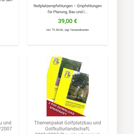
Reitplatzempfehlungen – Empfehlungen
für Planung, Bau und I...
39,00 €
inkl. 7% MwSt.
,
zzgl.
Versandkosten
u und
Themenpaket Golfplatzbau und
8/2007
Golfkulturlandschaft,