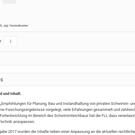
St.
,
zzgl.
Versandkosten
e
ls
d und Inhalt:
 „Empfehlungen für Planung, Bau und Instandhaltung von privaten Schwimm- un
ne Forschungsergebnisse vorgelegt, viele Erfahrungen gesammelt und zahlre
Fortentwicklung im Bereich des Schwimmteichbaus hat die FLL dazu veranlasst,
 Technik anzupassen.
gabe 2017 wurden die Inhalte neben einer Anpassung an die aktuellen rechtli