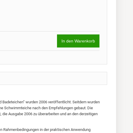
Preis wie ko
66,00 €
In den Warenkorb
d Badeteichen“ wurden 2006 veröffentlicht. Seitdem wurden
iche Schwimmteiche nach den Empfehlungen gebaut. Die
 die Ausgabe 2006 zu überarbeiten und an den derzeitigen
chen Rahmenbedingungen in der praktischen Anwendung