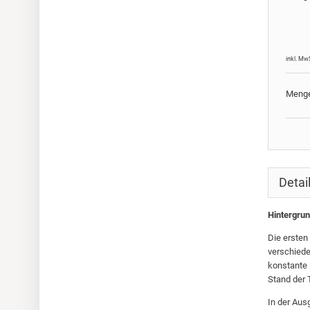
inkl. Mw
Meng
Detai
Hintergrun
Die ersten
verschiede
konstante 
Stand der
In der Aus