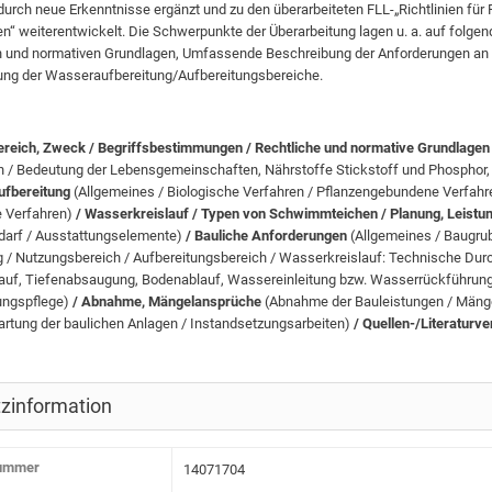
 durch neue Erkenntnisse ergänzt und zu den überarbeiteten FLL-„Richtlinien fü
n“ weiterentwickelt. Die Schwerpunkte der Überarbeitung lagen u. a. auf folgen
n und normativen Grundlagen, Umfassende Beschreibung der Anforderungen an 
ung der Wasseraufbereitung/Aufbereitungsbereiche.
ereich, Zweck / Begriffsbestimmungen / Rechtliche und normative Grundlage
 / Bedeutung der Lebensgemeinschaften, Nährstoffe Stickstoff und Phosphor, 
ufbereitung
(Allgemeines / Biologische Verfahren / Pflanzengebundene Verfah
 Verfahren)
/ Wasserkreislauf / Typen von Schwimmteichen / Planung, Leist
darf / Ausstattungselemente)
/ Bauliche Anforderungen
(Allgemeines / Baugrub
 / Nutzungsbereich / Aufbereitungsbereich / Wasserkreislauf: Technische Du
lauf, Tiefenabsaugung, Bodenablauf, Wassereinleitung bzw. Wasserrückführun
lungspflege)
/ Abnahme, Mängelansprüche
(Abnahme der Bauleistungen / Män
artung der baulichen Anlagen / Instandsetzungsarbeiten)
/ Quellen-/Literaturv
zinformation
nummer
14071704