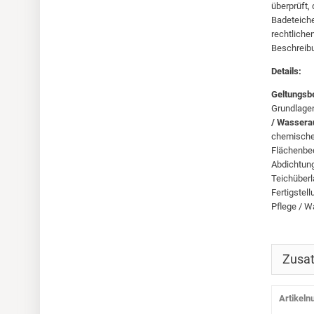
überprüft,
Badeteiche
rechtliche
Beschreib
Details:
Geltungsb
Grundlagen
/ Wassera
chemische
Flächenbe
Abdichtung
Teichüber
Fertigstel
Pflege / W
Zusat
Artikel