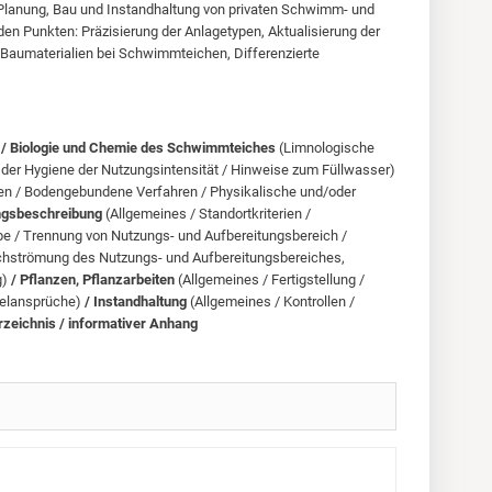
r Planung, Bau und Instandhaltung von privaten Schwimm- und
den Punkten: Präzisierung der Anlagetypen, Aktualisierung der
Baumaterialien bei Schwimmteichen, Differenzierte
n / Biologie und Chemie des Schwimmteiches
(Limnologische
der Hygiene der Nutzungsintensität / Hinweise zum Füllwasser)
ren / Bodengebundene Verfahren / Physikalische und/oder
ungsbeschreibung
(Allgemeines / Standortkriterien /
e / Trennung von Nutzungs- und Aufbereitungsbereich /
rchströmung des Nutzungs- und Aufbereitungsbereiches,
g)
/ Pflanzen, Pflanzarbeiten
(Allgemeines / Fertigstellung /
gelansprüche)
/ Instandhaltung
(Allgemeines / Kontrollen /
erzeichnis / informativer Anhang