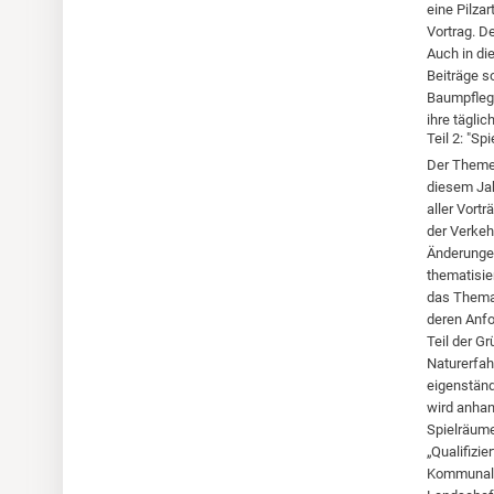
eine Pilza
Vortrag. D
Auch in di
Beiträge s
Baumpflege
ihre täglic
Teil 2: "Sp
Der Themen
diesem Jah
aller Vort
der Verkeh
Änderungen
thematisie
das Thema 
deren Anfo
Teil der G
Naturerfah
eigenständ
wird anhan
Spielräume
„Qualifizi
Kommunale 