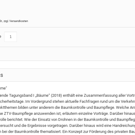
St.
,
zzgl.
Versandkosten
e
ls
äume"
gende Tagungsband I „Bäume“ (2018) enthält eine Zusammenfassung aller Vortr
cherheitstage. Im Vordergrund stehen aktuelle Fachfragen rund um die Verkehr
tthemen bilden unter anderem die Baumkontrolle und Baumpflege. Welche Anf
ue ZTV-Baumpflege anzuwenden ist, erläutern einzelne Vorträge. Darüber hinaus 
lle berichtet. Wie der Einsatz von Drohnen in der Baumkontrolle und Baumpflege
ersucht und die Ergebnisse vorgetragen. Darüber hinaus wird eine Handreichu
n bei der Baumkontrolle thematisiert. Ein Konzept zur Förderung des privaten B