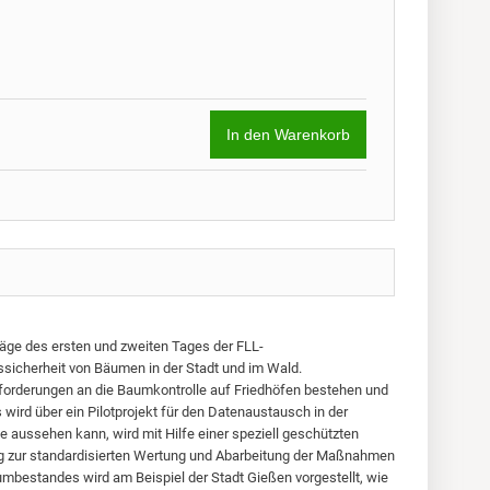
Preis wie ko
41,00 €
In den Warenkorb
äge des ersten und zweiten Tages der FLL-
ssicherheit von Bäumen in der Stadt und im Wald.
orderungen an die Baumkontrolle auf Friedhöfen bestehen und
wird über ein Pilotprojekt für den Datenaustausch in der
 aussehen kann, wird mit Hilfe einer speziell geschützten
ng zur standardisierten Wertung und Abarbeitung der Maßnahmen
aumbestandes wird am Beispiel der Stadt Gießen vorgestellt, wie