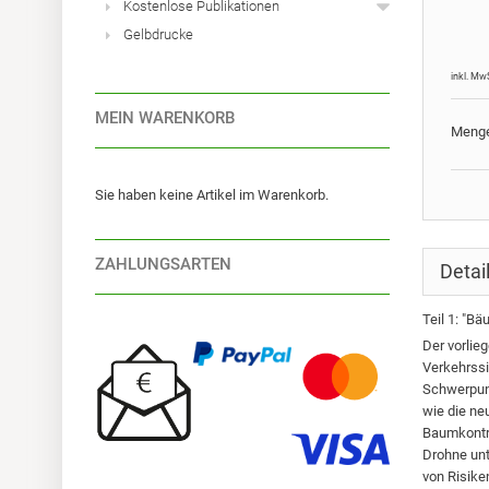
Kostenlose Publikationen
Gelbdrucke
inkl. Mw
MEIN WARENKORB
Meng
Sie haben keine Artikel im Warenkorb.
ZAHLUNGSARTEN
Detai
Teil 1: "B
Der vorlie
Verkehrssi
Schwerpunk
wie die ne
Baumkontro
Drohne unt
von Risike