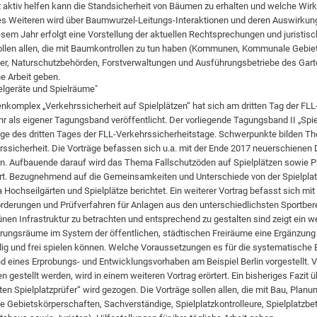
rt aktiv helfen kann die Standsicherheit von Bäumen zu erhalten und welche Wirk
es Weiteren wird über Baumwurzel-Leitungs-Interaktionen und deren Auswirkunge
esem Jahr erfolgt eine Vorstellung der aktuellen Rechtsprechungen und juristis
ollen allen, die mit Baumkontrollen zu tun haben (Kommunen, Kommunale Gebie
r, Naturschutzbehörden, Forstverwaltungen und Ausführungsbetriebe des Garte
he Arbeit geben.
ielgeräte und Spielräume"
komplex „Verkehrssicherheit auf Spielplätzen“ hat sich am dritten Tag der FLL-
r als eigener Tagungsband veröffentlicht. Der vorliegende Tagungsband II „Sp
räge des dritten Tages der FLL-Verkehrssicherheitstage. Schwerpunkte bilden
rssicherheit. Die Vorträge befassen sich u.a. mit der Ende 2017 neuerschienen
. Aufbauende darauf wird das Thema Fallschutzöden auf Spielplätzen sowie Pr
rt. Bezugnehmend auf die Gemeinsamkeiten und Unterschiede von der Spielplat
Hochseilgärten und Spielplätze berichtet. Ein weiterer Vortrag befasst sich m
rderungen und Prüfverfahren für Anlagen aus den unterschiedlichsten Sportber
rünen Infrastruktur zu betrachten und entsprechend zu gestalten sind zeigt ein w
rungsräume im System der öffentlichen, städtischen Freiräume eine Ergänzung z
ig und frei spielen können. Welche Voraussetzungen es für die systematische E
d eines Erprobungs- und Entwicklungsvorhaben am Beispiel Berlin vorgestellt. 
n gestellt werden, wird in einem weiteren Vortrag erörtert. Ein bisheriges Fazit 
erten Spielplatzprüfer“ wird gezogen. Die Vorträge sollen allen, die mit Bau, Pl
Gebietskörperschaften, Sachverständige, Spielplatzkontrolleure, Spielplatzbe