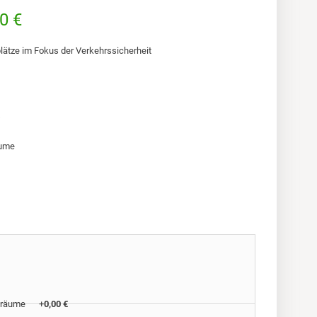
0 €
lätze im Fokus der Verkehrssicherheit
4
äume
ielräume
+
0,00 €