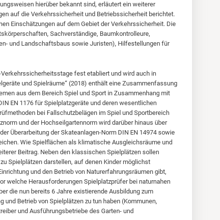
ungsweisen hierüber bekannt sind, erläutert ein weiterer
n auf die Verkehrssicherheit und Betriebssicherheit berichtet.
chen Einschätzungen auf dem Gebiet der Verkehrssicherheit. Die
tskörperschaften, Sachverständige, Baumkontrolleure,
n- und Landschaftsbaus sowie Juristen), Hilfestellungen für
Verkehrssicherheitsstage fest etabliert und wird auch in
ielgeräte und Spielräume“ (2018) enthält eine Zusammenfassung
 Themen aus dem Bereich Spiel und Sport in Zusammenhang mit
 DIN EN 1176 für Spielplatzgeräte und deren wesentlichen
üfmethoden bei Fallschutzbelägen im Spiel und Sportbereich
znorm und der Hochseilgartennorm wird darüber hinaus über
it der Überarbeitung der Skateanlagen-Norm DIN EN 14974 sowie
eichen. Wie Spielflächen als klimatische Ausgleichsräume und
eiterer Beitrag. Neben den klassischen Spielplätzen sollen
u Spielplätzen darstellen, auf denen Kinder möglichst
inrichtung und den Betrieb von Naturerfahrungsräumen gibt,
Vor welche Herausforderungen Spielplatzprüfer bei naturnahen
über die nun bereits 6 Jahre existierende Ausbildung zum
anung und Betrieb von Spielplätzen zu tun haben (Kommunen,
treiber und Ausführungsbetriebe des Garten- und