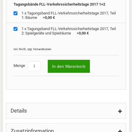
Tagungsbände FLL-Verkehrssicherheitstage 2017 1+2
1 x Tagungsband FLL-Verkehrssicherheitstage 2017, Teil
1: Bäume
+
0,00 €
1 x Tagungsband FLL-Verkehrssicherheitstage 2017, Teil
Preis
2: Spielgeräte und Spielräume
+
0,00 €
41,0
inkl. MwSt.
,
zzgl.
Versandkosten
Menge
In den Warenkorb
Details
Zusatzinformation