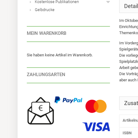
Kostenlose Publikationen
Detai
Gelbdrucke
Im Oktober
Einrichtun
MEIN WARENKORB
Themenkomp
Im Vorderg
Spielgerät
Sie haben keine Artikel im Warenkorb.
Die vorlie
Spielplatz
Arbeit geb
Die Vorträ
ZAHLUNGSARTEN
aber auch 
Zusat
Artikel
ISBN