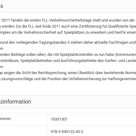
ls
 2011 fanden die ersten FLL-Verkehrssicherheitstage statt und wurden von der 
g werden. Da die FLL seit Ende 2011 auch eine Zertifizierung für Qualifizierte S
lex um die Verkehrssicherheit auf Spielplätzen zu erweitern und hierfür eine
rund des vorliegenden Tagungsbandes II stehen daher aktuelle Fachfragen und 
en.
genden Beiträge sollen allen, die mit Spielplatzkontrollen zu tun habe (Kommu
kontrolleure, Spielplatzbetreiber und Ausführungsbetriebe des Garten- und Lands
en.
ge zeigen die Sicht der Rechtsprechung, einen Überblick über bestehende Norme
Lösungsvorschläge und die Position der Unfallversicherung zur Haftungsvermei
zinformation
nummer
10331301
978-3-940122-45-2