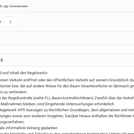
St.
,
zzgl.
Versandkosten
e
ls
d und Inhalt des Regelwerks:
 einen Verkehr eröffnet oder den öffentlichen Verkehr auf seinem Grundstück du
ümer bzw. der auf andere Weise für den Baum Verantwortliche ist demnach gr
n zu verhindern.
der Regelkontrolle (siehe FLL-Baum-kontrollrichtlinien) Zweifel über die Verkeh
 Maßnahmen bleiben, sind Eingehende Untersuchungen erforderlich.
egelwerk trifft Aussagen zu Rechtlichen Grundlagen, dem allgemeinen und m
ungen sowie zum weiteren Vorgehen. Darüber hinaus enthalten die Richtlinie
ungsverfahren.
 als informativer Anhang geplanten
er der Hersteller und Anbieter zu den verschiedenen technischen Untersuchun