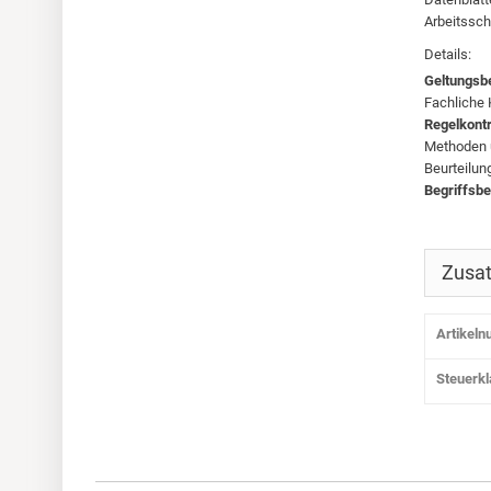
Arbeitsschr
Details:
Geltungsb
Fachliche
Regelkont
Methoden 
Beurteilun
Begriffsb
Zusat
Artikel
Steuerk