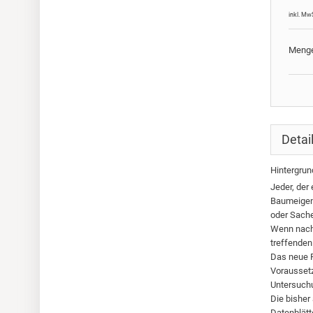
inkl. Mw
Meng
Detai
Hintergrun
Jeder, der
Baumeigent
oder Sache
Wenn nach 
treffenden
Das neue R
Voraussetz
Untersuch
Die bisher
Datenblätt