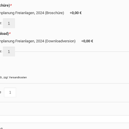
chüre)
*
nplanung Freianlagen, 2024 (Broschüre)
+
0,00 €
e:
load)
*
nplanung Freianlagen, 2024 (Downloadversion)
+
0,00 €
e:
St.
,
zzgl.
Versandkosten
e
ls