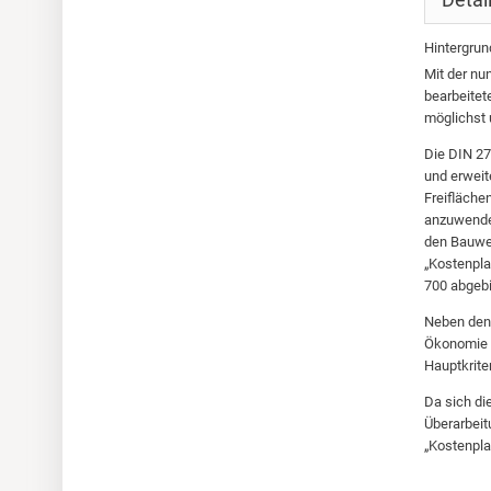
Hintergrun
Mit der nu
bearbeitet
möglichst 
Die DIN 27
und erweit
Freifläche
anzuwenden
den Bauwer
„Kostenpla
700 abgebi
Neben den 
Ökonomie w
Hauptkrite
Da sich di
Überarbeit
„Kostenpla