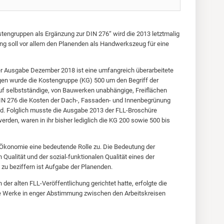
tengruppen als Ergänzung zur DIN 276“ wird die 2013 letztmalig
ng soll vor allem den Planenden als Handwerkszeug für eine
 der Ausgabe Dezember 2018 ist eine umfangreich überarbeitete
en wurde die Kostengruppe (KG) 500 um den Begriff der
uf selbstständige, von Bauwerken unabhängige, Freiflächen
 DIN 276 die Kosten der Dach-, Fassaden- und Innenbegrünung
d. Folglich musste die Ausgabe 2013 der FLL-Broschüre
rden, waren in ihr bisher lediglich die KG 200 sowie 500 bis
Ökonomie eine bedeutende Rolle zu. Die Bedeutung der
Qualität und der sozial-funktionalen Qualität eines der
zu beziffern ist Aufgabe der Planenden.
der alten FLL-Veröffentlichung gerichtet hatte, erfolgte die
de Werke in enger Abstimmung zwischen den Arbeitskreisen