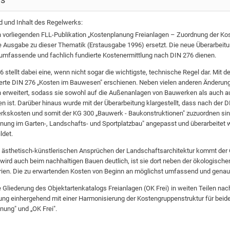
d und Inhalt des Regelwerks:
n vorliegenden FLL-Publikation „Kostenplanung Freianlagen – Zuordnung der Kos
e Ausgabe zu dieser Thematik (Erstausgabe 1996) ersetzt. Die neue Überarbeitu
umfassende und fachlich fundierte Kostenermittlung nach DIN 276 dienen.
6 stellt dabei eine, wenn nicht sogar die wichtigste, technische Regel dar. Mit
erte DIN 276 „Kosten im Bauwesen" erschienen. Neben vielen anderen Änderung
n erweitert, sodass sie sowohl auf die Außenanlagen von Bauwerken als auch a
 ist. Darüber hinaus wurde mit der Überarbeitung klargestellt, dass nach der
kskosten und somit der KG 300 „Bauwerk - Baukonstruktionen" zuzuordnen sin
nung im Garten-, Landschafts- und Sportplatzbau" angepasst und überarbeitet we
ldet.
ästhetisch-künstlerischen Ansprüchen der Landschaftsarchitektur kommt der 
ird auch beim nachhaltigen Bauen deutlich, ist sie dort neben der ökologischen 
rien. Die zu erwartenden Kosten von Beginn an möglichst umfassend und genau 
e Gliederung des Objektartenkatalogs Freianlagen (OK Frei) in weiten Teilen nach 
ung einhergehend mit einer Harmonisierung der Kostengruppenstruktur für bei
nung" und „OK Frei".